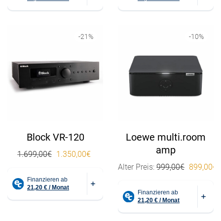
-
21
%
-
10
%
Block VR-120
Loewe multi.room
amp
Ursprünglicher Preis war: 1.699,00€
Aktueller Preis ist: 1.350,00€.
1.699,00
€
1.350,00
€
Ursprüngl
Alter Preis:
999,00
€
899,00
€