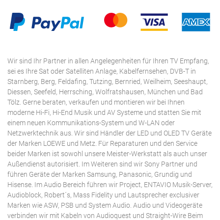
Wir sind Ihr Partner in allen Angelegenheiten für Ihren TV Empfang,
sei es Ihre Sat oder Satelliten Anlage, Kabelfernsehen, DVB-T in
Starnberg, Berg, Feldafing, Tutzing, Bernried, Weilheim, Seeshaupt,
Diessen, Seefeld, Herrsching, Wolfratshausen, München und Bad
Tölz. Gerne beraten, verkaufen und montieren wir bei Ihnen
moderne Hi-Fi, Hi-End Musik und AV Systeme und statten Sie mit
einem neuen Kommunikations-System und W-LAN oder
Netzwerktechnik aus. Wir sind Händler der LED und OLED TV Geräte
der Marken LOEWE und Metz. Für Reparaturen und den Service
beider Marken ist sowohl unsere Meister-Werkstatt als auch unser
Außendienst autorisiert. Im Weiteren sind wir Sony Partner und
führen Geräte der Marken Samsung, Panasonic, Grundig und
Hisense. Im Audio Bereich führen wir Project, ENTAVIO Musik-Server,
Audioblock, Robert´s, Mass Fidelity und Lautsprecher exclusiver
Marken wie ASW, PSB und System Audio. Audio und Videogeräte
verbinden wir mit Kabeln von Audioquest und Straight-Wire Beim