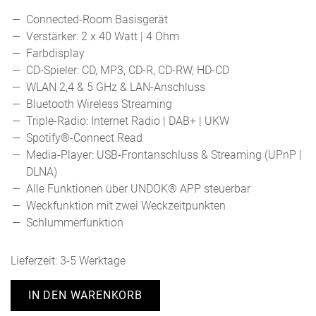
Connected-Room Basisgerät
Verstärker: 2 x 40 Watt | 4 Ohm
Farbdisplay
CD-Spieler: CD, MP3, CD-R, CD-RW, HD-CD
WLAN 2,4 & 5 GHz & LAN-Anschluss
Bluetooth Wireless Streaming
Triple-Radio: Internet Radio | DAB+ | UKW
Spotify®-Connect Read
Media-Player: USB-Frontanschluss & Streaming (UPnP |
DLNA)
Alle Funktionen über UNDOK® APP steuerbar
Weckfunktion mit zwei Weckzeitpunkten
Schlummerfunktion
Lieferzeit:
3-5 Werktage
IN DEN WARENKORB