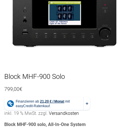
n
a
v
i
g
a
t
i
o
n
Block MHF-900 Solo
799,00
€
inkl. 19 % MwSt.
zzgl.
Versandkosten
Block MHF-900 solo, All-In-One System