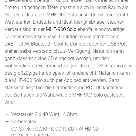
one-Geräte Universum Fuß zu fassen. Dank ihrer schmalen
Breite und geringen Tiefe, passt sie sich in jeden Raum als
Möbelstück an. Die MHF-900 Solo besticht mit einer 2x 40
Watt starken Endstufe und lässt Klangliebhaber staunen.
Verbaut sind in der
MHF-900 Solo
ebenfalls hochwertige
Lautsprecheranschlüsse. Funktionen wie Internetradio,
DAB+, UKW, Bluetooth, Spotify-Connect oder der USB-Port
stehen selbstverständlich zur Verfügung. Natürlich kann
ganz klassisch eine CD eingelegt werden, um den
wohlverdienten Feierabend zu genießen. Die Steuerung über
das großzügige Farbdisplay ist kinderleicht. Natürlich kann
die MHF-900 Solo auch per App bedient werden. Ganz
klassisch liegt hier die Fernbedienung RC-100 kostenlos
bei. Sie haben die Wahl, wie die MHF-900 Solo gesteuert
wird!
Verstärker: 2 x 40 Watt | 4 Ohm
Farbdisplay
CD-Spieler: CD, MP3, CD-R, CD-RW, HD-CD