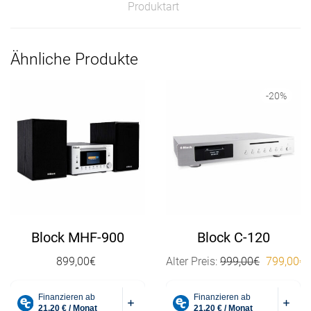
Produktart
Ähnliche Produkte
-
20
%
Block MHF-900
Block C-120
Ursprüngl
899,00
€
Alter Preis:
999,00
€
799,00
€