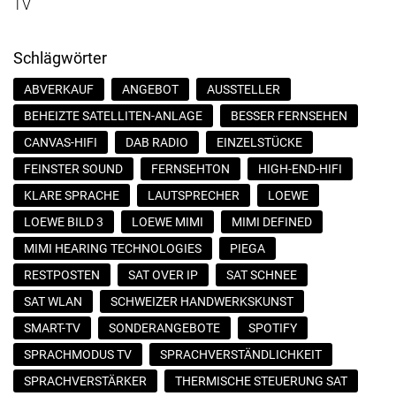
TV
Schlägwörter
ABVERKAUF
ANGEBOT
AUSSTELLER
BEHEIZTE SATELLITEN-ANLAGE
BESSER FERNSEHEN
CANVAS-HIFI
DAB RADIO
EINZELSTÜCKE
FEINSTER SOUND
FERNSEHTON
HIGH-END-HIFI
KLARE SPRACHE
LAUTSPRECHER
LOEWE
LOEWE BILD 3
LOEWE MIMI
MIMI DEFINED
MIMI HEARING TECHNOLOGIES
PIEGA
RESTPOSTEN
SAT OVER IP
SAT SCHNEE
SAT WLAN
SCHWEIZER HANDWERKSKUNST
SMART-TV
SONDERANGEBOTE
SPOTIFY
SPRACHMODUS TV
SPRACHVERSTÄNDLICHKEIT
SPRACHVERSTÄRKER
THERMISCHE STEUERUNG SAT