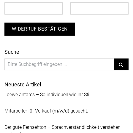
n
-
a
M
v
a
i
WIDERRUF BESTÄTIGEN
g
i
a
l
t
Suche
(
i
o
w
n
i
e
Neueste Artikel
d
Loewe antares – So individuell wie Ihr Stil.
e
Mitarbeiter für Verkauf (m/w/d) gesucht.
r
h
Der gute Fernsehton – Sprachverständlichkeit verstehen
o