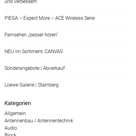
und verbessern
l
e
PIEGA – Expect More – ACE Wireless Serie
n
Fernsehen „besser hören“
)
NEU im Sortiment: CANVAS
*
Sonderangebote | Abverkauf
Loewe Galerie | Starnberg
Kategorien
Allgemein
Antennenbau / Antennentechnik
Audio
Block