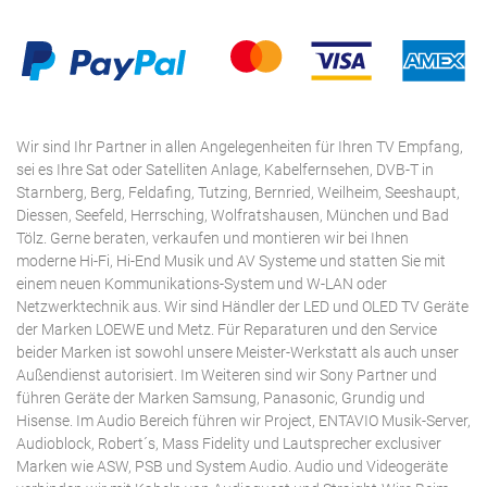
Wir sind Ihr Partner in allen Angelegenheiten für Ihren TV Empfang,
sei es Ihre Sat oder Satelliten Anlage, Kabelfernsehen, DVB-T in
Starnberg, Berg, Feldafing, Tutzing, Bernried, Weilheim, Seeshaupt,
Diessen, Seefeld, Herrsching, Wolfratshausen, München und Bad
Tölz. Gerne beraten, verkaufen und montieren wir bei Ihnen
moderne Hi-Fi, Hi-End Musik und AV Systeme und statten Sie mit
einem neuen Kommunikations-System und W-LAN oder
Netzwerktechnik aus. Wir sind Händler der LED und OLED TV Geräte
der Marken LOEWE und Metz. Für Reparaturen und den Service
beider Marken ist sowohl unsere Meister-Werkstatt als auch unser
Außendienst autorisiert. Im Weiteren sind wir Sony Partner und
führen Geräte der Marken Samsung, Panasonic, Grundig und
Hisense. Im Audio Bereich führen wir Project, ENTAVIO Musik-Server,
Audioblock, Robert´s, Mass Fidelity und Lautsprecher exclusiver
Marken wie ASW, PSB und System Audio. Audio und Videogeräte