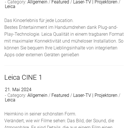
Category:
Allgemein
/
Featured
/
Laser-TV | Projektoren
/
n
Leica
a
v
Das Kinoerlebnis für jede Location.
i
Bestes Entertainment im Handumdrehen dank Plug-and-
g
Play-Technologie. Leica Qualität in einem tragbaren Format
a
mit maximaler Konnektivität und müheloser Installation. So
t
können Sie bequem Ihre Lieblingsinhalte von integrierten
i
Apps oder externen Geräten genießen
o
n
Leica CINE 1
21. Mai 2024
Category:
Allgemein
/
Featured
/
Laser-TV | Projektoren
/
Leica
Heimkino in seiner schönsten Form.
Verändert, wie wir Filme sehen: Das Bild, der Sound, die
Atmosphäre. Es sind Details, die aus einem Film einen