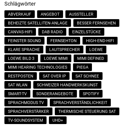
Schlägwörter
ABVERKAUF
ANGEBOT
AUSSTELLER
BEHEIZTE SATELLITEN-ANLAGE
BESSER FERNSEHEN
CANVAS-HIFI
DAB RADIO
EINZELSTÜCKE
FEINSTER SOUND
FERNSEHTON
HIGH-END-HIFI
KLARE SPRACHE
LAUTSPRECHER
LOEWE
LOEWE BILD 3
LOEWE MIMI
MIMI DEFINED
MIMI HEARING TECHNOLOGIES
PIEGA
RESTPOSTEN
SAT OVER IP
SAT SCHNEE
SAT WLAN
SCHWEIZER HANDWERKSKUNST
SMART-TV
SONDERANGEBOTE
SPOTIFY
SPRACHMODUS TV
SPRACHVERSTÄNDLICHKEIT
SPRACHVERSTÄRKER
THERMISCHE STEUERUNG SAT
TV-SOUNDSYSTEM
UHD+