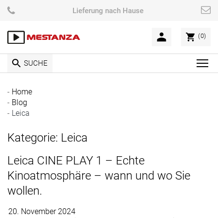
Skip
Lieferung nach Hause
to
content
(0)
SUCHE
C
l
i
Home
c
Blog
k
Leica
t
Kategorie: Leica
o
v
Leica CINE PLAY 1 – Echte
i
e
Kinoatmosphäre – wann und wo Sie
w
wollen.
t
h
20. November 2024
e