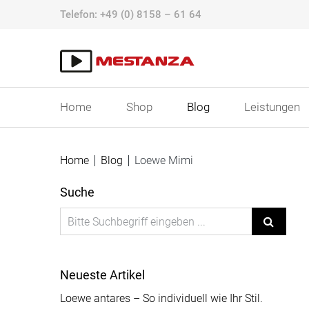
Skip
Telefon:
+49 (0) 8158 – 61 64
to
content
Home
Shop
Blog
Leistungen
Home
Blog
Loewe Mimi
Suche
Neueste Artikel
Loewe antares – So individuell wie Ihr Stil.