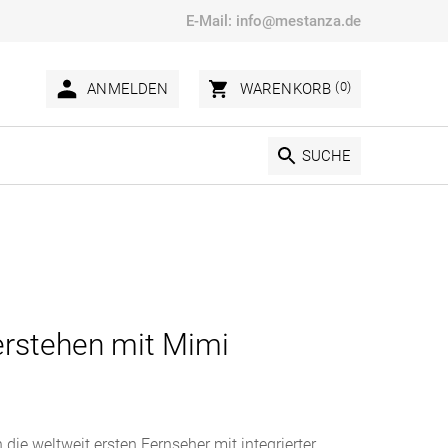
E-Mail:
info@mestanza.de
(0)
ANMELDEN
WARENKORB
SUCHE
erstehen mit Mimi
 die weltweit ersten Fernseher mit integrierter