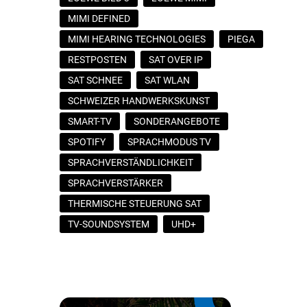
MIMI DEFINED
MIMI HEARING TECHNOLOGIES
PIEGA
RESTPOSTEN
SAT OVER IP
SAT SCHNEE
SAT WLAN
SCHWEIZER HANDWERKSKUNST
SMART-TV
SONDERANGEBOTE
SPOTIFY
SPRACHMODUS TV
SPRACHVERSTÄNDLICHKEIT
SPRACHVERSTÄRKER
THERMISCHE STEUERUNG SAT
TV-SOUNDSYSTEM
UHD+