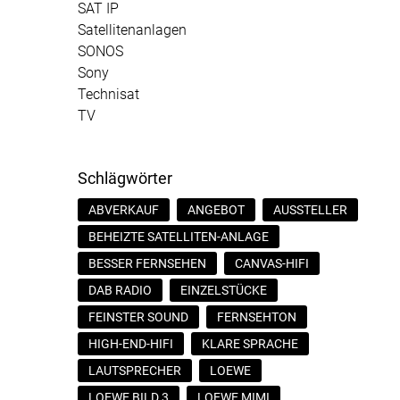
SAT IP
Satellitenanlagen
SONOS
Sony
Technisat
TV
Schlägwörter
ABVERKAUF
ANGEBOT
AUSSTELLER
BEHEIZTE SATELLITEN-ANLAGE
BESSER FERNSEHEN
CANVAS-HIFI
DAB RADIO
EINZELSTÜCKE
FEINSTER SOUND
FERNSEHTON
HIGH-END-HIFI
KLARE SPRACHE
LAUTSPRECHER
LOEWE
LOEWE BILD 3
LOEWE MIMI