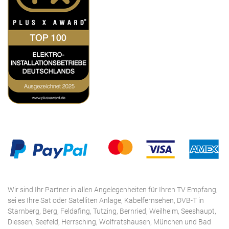
Wir sind Ihr Partner in allen Angelegenheiten für Ihren TV Empfang,
sei es Ihre Sat oder Satelliten Anlage, Kabelfernsehen, DVB-T in
Starnberg, Berg, Feldafing, Tutzing, Bernried, Weilheim, Seeshaupt,
Diessen, Seefeld, Herrsching, Wolfratshausen, München und Bad