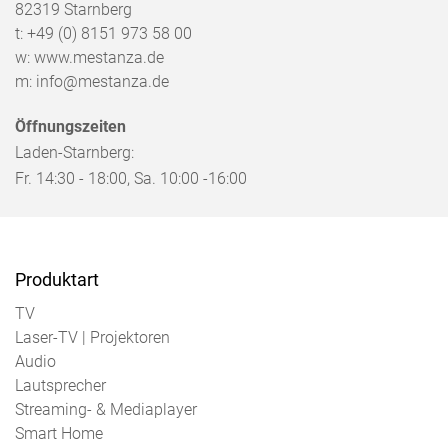
82319
Starnberg
n
t:
+49 (0) 8151 973 58 00
a
w:
www.mestanza.de
v
m:
info@mestanza.de
i
g
Öffnungszeiten
a
Laden-Starnberg:
t
Fr. 14:30 - 18:00, Sa. 10:00 -16:00
i
o
n
Produktart
TV
Laser-TV | Projektoren
Audio
Lautsprecher
Streaming- & Mediaplayer
Smart Home