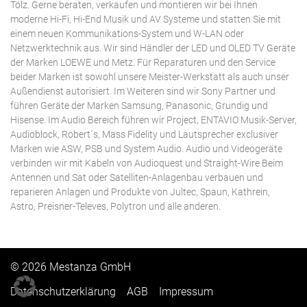
Tölz. Gerne beraten, verkaufen und montieren wir bei Ihnen
moderne Hi-Fi, Hi-End Musik und AV Systeme und statten Sie mit
einem neuen Kommunikations-System und W-LAN oder
Netzwerktechnik aus. Wir sind Händler der LED und OLED TV Geräte
der Marken LOEWE und Metz. Für Reparaturen und den Service
beider Marken ist sowohl unsere Meister-Werkstatt als auch unser
Außendienst autorisiert. Im Weiteren sind wir Sony Partner und
führen Geräte der Marken Samsung, Panasonic, Grundig und
Hisense. Im Audio Bereich führen wir Project, ENTAVIO Musik-Server,
Audioblock, Robert´s, Mass Fidelity und Lautsprecher exclusiver
Marken wie ASW, PSB und System Audio. Audio und Videogeräte
verbinden wir mit Kabeln von Audioquest und Straight-Wire Beim
Antennen und Sat oder Satelliten-Anlagenbau verbauen und
reparieren Anlagen und Produkte von Jultec, Spaun, Kathrein,
Astro, Preisner-Televes, Polytron und alle anderen.
© 2026 Mestanza GmbH
Datenschutzerklärung
AGB
Impressum