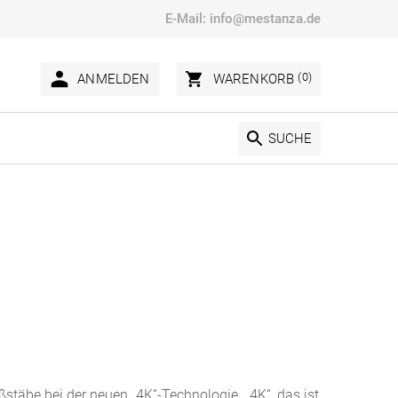
E-Mail:
info@mestanza.de
(0)
ANMELDEN
WARENKORB
SUCHE
ßstäbe bei der neuen „4K“-Technologie. „4K“, das ist