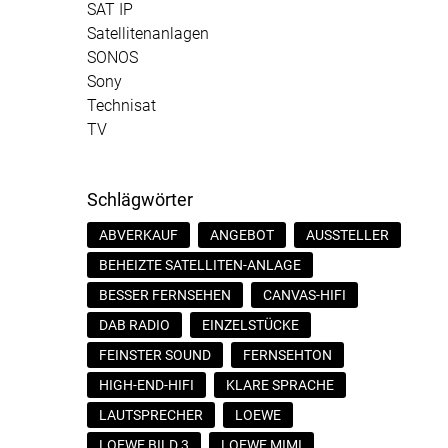
SAT IP
Satellitenanlagen
SONOS
Sony
Technisat
TV
Schlägwörter
ABVERKAUF
ANGEBOT
AUSSTELLER
BEHEIZTE SATELLITEN-ANLAGE
BESSER FERNSEHEN
CANVAS-HIFI
DAB RADIO
EINZELSTÜCKE
FEINSTER SOUND
FERNSEHTON
HIGH-END-HIFI
KLARE SPRACHE
LAUTSPRECHER
LOEWE
LOEWE BILD 3
LOEWE MIMI