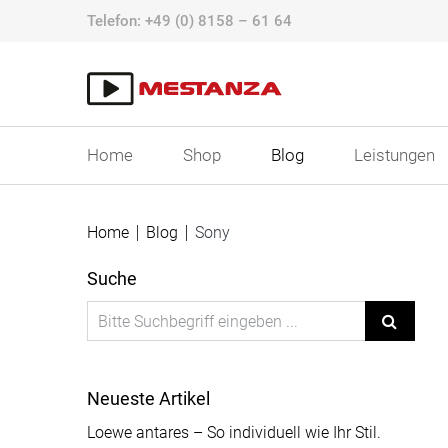
Skip
Telefon:
+49 (0) 8158 – 61 64
to
content
Home
Shop
Blog
Leistungen
Home
Blog
Sony
Suche
Neueste Artikel
Loewe antares – So individuell wie Ihr Stil.