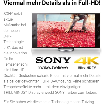
Viermal mehr Details als in Full-HD!
n
a
SONY setzt
v
aktuell
i
Maßstäbe bei
g
der neuen
a
„4K“-
t
Technologie.
i
„4K“, das ist
o
die Innovation
n
für Ihr
Fernseherlebni
s in Ultra-HD-
Qualität. Gestochen scharfe Bilder mit viermal mehr Details
als bei der gewohnten Full-HD-Auflösung, keine sichtbaren
Treppcheneffekte mehr – mit dem einzigartigen
TRILUMINOS™ Display erweckt SONY Farben zum Leben.
Für Sie haben wir diese neue Technologie nach Tutzing