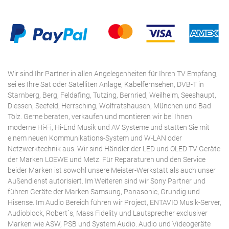
Wir sind Ihr Partner in allen Angelegenheiten für Ihren TV Empfang,
sei es Ihre Sat oder Satelliten Anlage, Kabelfernsehen, DVB-T in
Starnberg, Berg, Feldafing, Tutzing, Bernried, Weilheim, Seeshaupt,
Diessen, Seefeld, Herrsching, Wolfratshausen, München und Bad
Tölz. Gerne beraten, verkaufen und montieren wir bei Ihnen
moderne Hi-Fi, Hi-End Musik und AV Systeme und statten Sie mit
einem neuen Kommunikations-System und W-LAN oder
Netzwerktechnik aus. Wir sind Händler der LED und OLED TV Geräte
der Marken LOEWE und Metz. Für Reparaturen und den Service
beider Marken ist sowohl unsere Meister-Werkstatt als auch unser
Außendienst autorisiert. Im Weiteren sind wir Sony Partner und
führen Geräte der Marken Samsung, Panasonic, Grundig und
Hisense. Im Audio Bereich führen wir Project, ENTAVIO Musik-Server,
Audioblock, Robert´s, Mass Fidelity und Lautsprecher exclusiver
Marken wie ASW, PSB und System Audio. Audio und Videogeräte