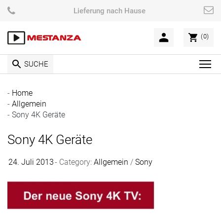
Skip
Lieferung nach Hause
to
content
(0)
SUCHE
C
l
i
Home
c
Allgemein
k
Sony 4K Geräte
t
Sony 4K Geräte
o
v
i
24. Juli 2013
Category:
Allgemein
/
Sony
e
w
t
h
e