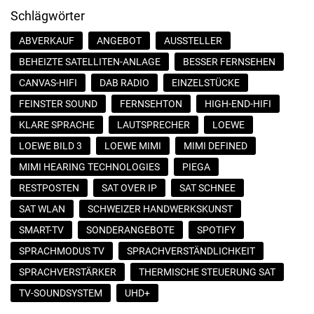
Schlägwörter
ABVERKAUF
ANGEBOT
AUSSTELLER
BEHEIZTE SATELLITEN-ANLAGE
BESSER FERNSEHEN
CANVAS-HIFI
DAB RADIO
EINZELSTÜCKE
FEINSTER SOUND
FERNSEHTON
HIGH-END-HIFI
KLARE SPRACHE
LAUTSPRECHER
LOEWE
LOEWE BILD 3
LOEWE MIMI
MIMI DEFINED
MIMI HEARING TECHNOLOGIES
PIEGA
RESTPOSTEN
SAT OVER IP
SAT SCHNEE
SAT WLAN
SCHWEIZER HANDWERKSKUNST
SMART-TV
SONDERANGEBOTE
SPOTIFY
SPRACHMODUS TV
SPRACHVERSTÄNDLICHKEIT
SPRACHVERSTÄRKER
THERMISCHE STEUERUNG SAT
TV-SOUNDSYSTEM
UHD+