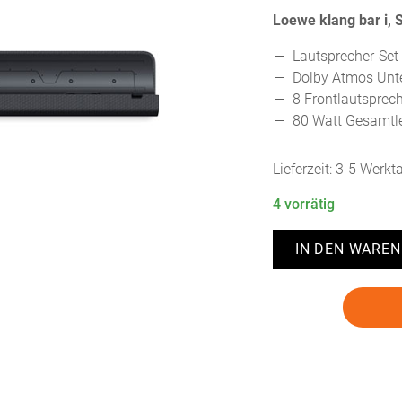
Loewe klang bar i,
Lautsprecher-Set 
Dolby Atmos Unt
8 Frontlautsprec
80 Watt Gesamtl
Lieferzeit:
3-5 Werkt
4 vorrätig
IN DEN WARE