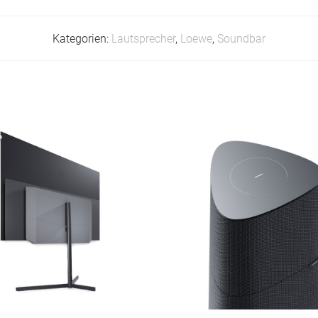
Kategorien:
Lautsprecher
,
Loewe
,
Soundbar