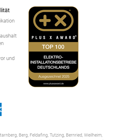
ität
kation
Haushalt
en
vor und
tarnberg, Berg, Feldafing, Tutzing, Bernried, Weilheim,