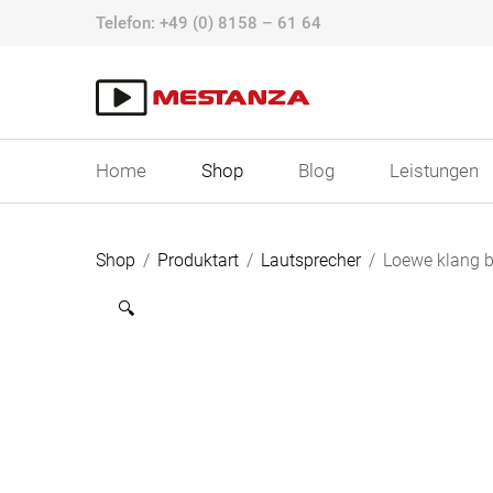
Skip
Telefon:
+49 (0) 8158 – 61 64
to
content
Home
Shop
Blog
Leistungen
Shop
/
Produktart
/
Lautsprecher
/
Loewe klang b
🔍