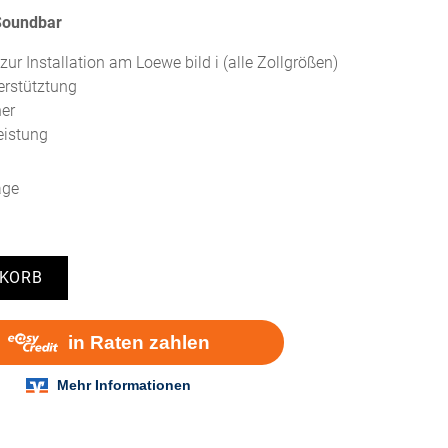
 Soundbar
zur Installation am Loewe bild i (alle Zollgrößen)
erstütztung
her
eistung
age
NKORB