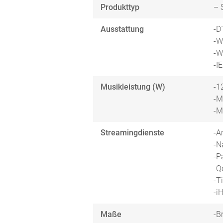
Produkttyp
– 
Ausstattung
-D
-W
-W
-I
Musikleistung (W)
-1
-M
-M
Streamingdienste
-A
-N
-P
-Q
-T
-i
Maße
-B