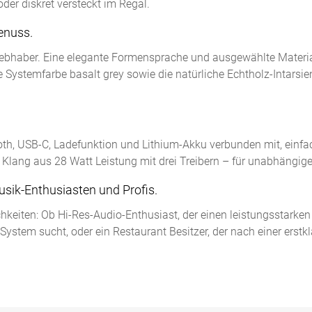
der diskret versteckt im Regal.
enuss.
nliebhaber. Eine elegante Formensprache und ausgewählte Materi
e Systemfarbe basalt grey sowie die natürliche Echtholz-Intarsi
th, USB-C, Ladefunktion und Lithium-Akku verbunden mit, einfac
m Klang aus 28 Watt Leistung mit drei Treibern – für unabhängi
sik-Enthusiasten und Profis.
hkeiten: Ob Hi-Res-Audio-Enthusiast, der einen leistungsstarken
-System sucht, oder ein Restaurant Besitzer, der nach einer erstk