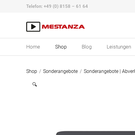
Skip
Telefon:
+49 (0) 8158 – 61 64
to
content
Home
Shop
Blog
Leistungen
Shop
/
Sonderangebote
/
Sonderangebote | Abver
🔍