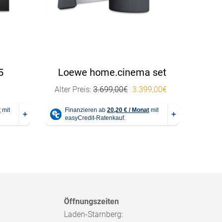
5
Loewe home.cinema set
Ursprünglicher Preis war:
Aktueller Preis 
Alter Preis:
3.699,00
€
3.399,00
€
Öffnungszeiten
Laden-Starnberg: