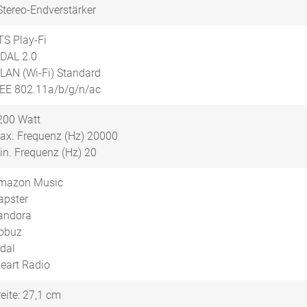
Stereo-Endverstärker
TS Play-Fi
DAL 2.0
LAN (Wi-Fi) Standard
EEE 802.11a/b/g/n/ac
200 Watt
ax. Frequenz (Hz) 20000
in. Frequenz (Hz) 20
mazon Music
apster
andora
obuz
idal
Heart Radio
reite: 27,1 cm