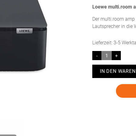
Loewe multi.room a
Der multi.room amp e
Lautsprecher in die
Lieferzeit:
3-5 Werkt
Loewe
multi.room
amp
IN DEN WARE
Menge