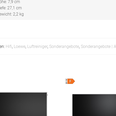
öhe: 7,9 cm
iefe: 27,1 cm
ewicht: 2,2 kg
en:
Hifi
,
Loewe
,
Luftreiniger
,
Sonderangebote
,
Sonderangebote | 