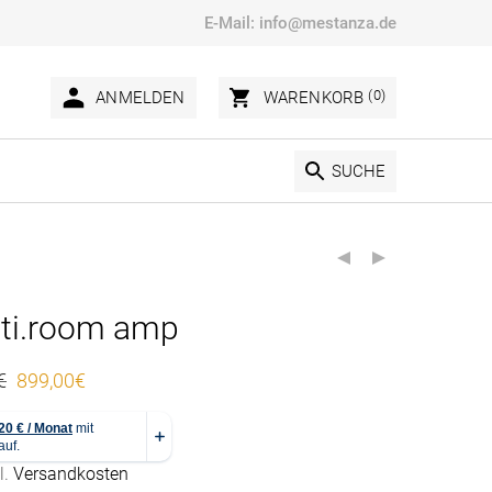
E-Mail:
info@mestanza.de
(0)
ANMELDEN
WARENKORB
SUCHE
ti.room amp
Ursprünglicher Preis war: 999,00€
Aktueller Preis ist: 899,00€.
€
899,00
€
l.
Versandkosten