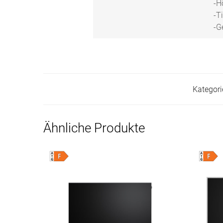
-H
-T
-G
Kategori
Ähnliche Produkte