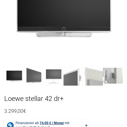
n
a
v
i
g
a
t
i
o
n
Loewe stellar 42 dr+
3.299,00
€