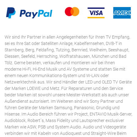
Wir sind Ihr Partner in allen Angelegenheiten für Ihren TV Empfang,
sei es Ihre Sat oder Satelliten Anlage, Kabelfernsehen, DVB-T in
Starnberg, Berg, Feldafing, Tutzing, Bernried, Weilheim, Seeshaupt,
Diessen, Seefeld, Herrsching, Wolfratshausen, München und Bad
Tölz. Gerne beraten, verkaufen und montieren wir bei Ihnen
moderne Hi-Fi, Hi-End Musik und AV Systeme und statten Sie mit
einem neuen Kommunikations-System und W-LAN oder
Netzwerktechnik aus. Wir sind Händler der LED und OLED TV Geräte
der Marken LOEWE und Metz. Für Reparaturen und den Service
beider Marken ist sowohl unsere Meister-Werkstatt als auch unser
Außendienst autorisiert. Im Weiteren sind wir Sony Partner und
führen Geräte der Marken Samsung, Panasonic, Grundig und
Hisense. Im Audio Bereich führen wir Project, ENTAVIO Musik-Server,
Audioblock, Robert´s, Mass Fidelity und Lautsprecher exclusiver
Marken wie ASW, PSB und System Audio. Audio und Videogeräte
verbinden wir mit Kabeln von Audioquest und Straight-Wire Beim