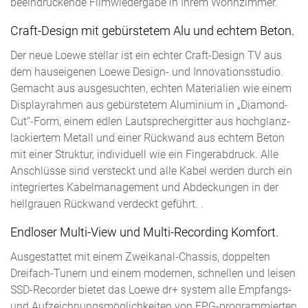
beeindruckende Filmwiedergabe in Ihrem Wohnzimmer.
Craft-Design mit gebürstetem Alu und echtem Beton.
Der neue Loewe stellar ist ein echter Craft-Design TV aus
dem hauseigenen Loewe Design- und Innovationsstudio.
Gemacht aus ausgesuchten, echten Materialien wie einem
Displayrahmen aus gebürstetem Aluminium in „Diamond-
Cut“-Form, einem edlen Lautsprechergitter aus hochglanz-
lackiertem Metall und einer Rückwand aus echtem Beton
mit einer Struktur, individuell wie ein Fingerabdruck. Alle
Anschlüsse sind versteckt und alle Kabel werden durch ein
integriertes Kabelmanagement und Abdeckungen in der
hellgrauen Rückwand verdeckt geführt. .
Endloser Multi-View und Multi-Recording Komfort.
Ausgestattet mit einem Zweikanal-Chassis, doppelten
Dreifach-Tunern und einem modernen, schnellen und leisen
SSD-Recorder bietet das Loewe dr+ system alle Empfangs-
und Aufzeichnungsmöglichkeiten von EPG-programmierten