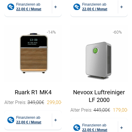
-
14
%
-
60
%
Ruark R1 MK4
Nevoox Luftreiniger
LF 2000
Ursprünglicher Preis war: 349,00€
Aktueller Preis ist: 299,00€.
Alter Preis:
349,00
€
299,00
€
Ursprüngl
Alter Preis:
449,00
€
179,00
€