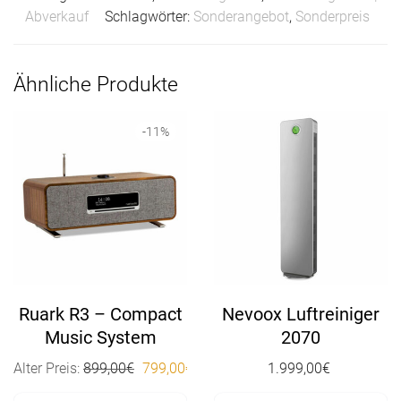
Abverkauf
Schlagwörter:
Sonderangebot
,
Sonderpreis
Ähnliche Produkte
-
11
%
Ruark R3 – Compact
Nevoox Luftreiniger
Music System
2070
Ursprünglicher Preis war: 899,00€
Aktueller Preis ist: 799,00€.
Alter Preis:
899,00
€
799,00
€
1.999,00
€