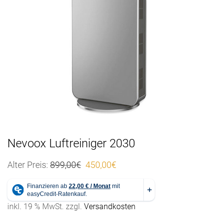
n
a
v
i
g
a
t
i
o
n
Nevoox Luftreiniger 2030
Ursprünglicher Preis war: 899,00€
Aktueller Preis ist: 450,00€
Alter Preis:
899,00
€
450,00
€
inkl. 19 % MwSt.
zzgl.
Versandkosten