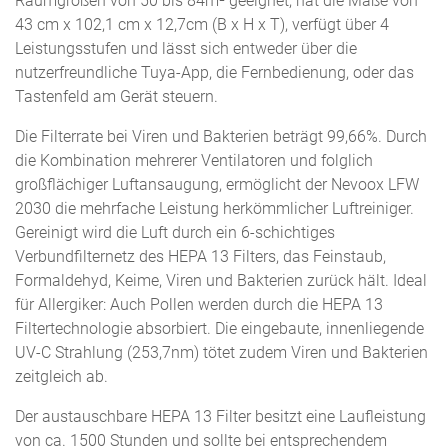
Raumgrößen von 50 bis 84m² geeignet, hat die Maße von
43 cm x 102,1 cm x 12,7cm (B x H x T), verfügt über 4
Leistungsstufen und lässt sich entweder über die
nutzerfreundliche Tuya-App, die Fernbedienung, oder das
Tastenfeld am Gerät steuern.
Die Filterrate bei Viren und Bakterien beträgt 99,66%. Durch
die Kombination mehrerer Ventilatoren und folglich
großflächiger Luftansaugung, ermöglicht der Nevoox LFW
2030 die mehrfache Leistung herkömmlicher Luftreiniger.
Gereinigt wird die Luft durch ein 6-schichtiges
Verbundfilternetz des HEPA 13 Filters, das Feinstaub,
Formaldehyd, Keime, Viren und Bakterien zurück hält. Ideal
für Allergiker: Auch Pollen werden durch die HEPA 13
Filtertechnologie absorbiert. Die eingebaute, innenliegende
UV-C Strahlung (253,7nm) tötet zudem Viren und Bakterien
zeitgleich ab.
Der austauschbare HEPA 13 Filter besitzt eine Laufleistung
von ca. 1500 Stunden und sollte bei entsprechendem