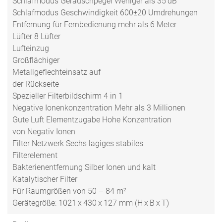
Schlafmodus Geräuschpegel Weniger als 35 dB
Schlafmodus Geschwindigkeit 600±20 Umdrehungen
Entfernung für Fernbedienung mehr als 6 Meter
Lüfter 8 Lüfter
Lufteinzug
Großflächiger
Metallgeflechteinsatz auf
der Rückseite
Spezieller Filterbildschirm 4 in 1
Negative Ionenkonzentration Mehr als 3 Millionen
Gute Luft Elementzugabe Hohe Konzentration
von Negativ Ionen
Filter Netzwerk Sechs lagiges stabiles
Filterelement
Bakterienentfernung Silber Ionen und kalt
Katalytischer Filter
Für Raumgrößen von 50 – 84 m²
Gerätegröße: 1021 x 430 x 127 mm (H x B x T)