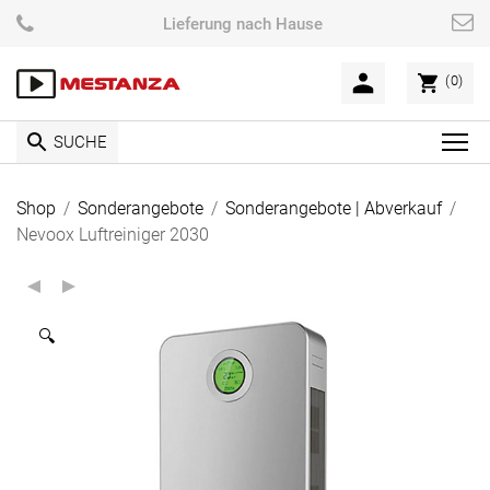
Skip
Lieferung nach Hause
to
content
(0)
SUCHE
C
l
i
Shop
/
Sonderangebote
/
Sonderangebote | Abverkauf
/
c
Nevoox Luftreiniger 2030
k
t
o
v
🔍
i
e
w
t
h
e