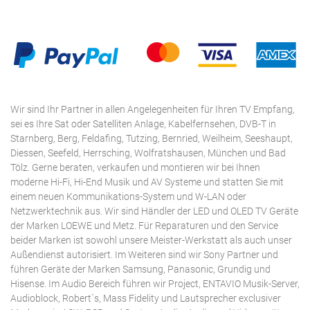
Wir sind Ihr Partner in allen Angelegenheiten für Ihren TV Empfang,
sei es Ihre Sat oder Satelliten Anlage, Kabelfernsehen, DVB-T in
Starnberg, Berg, Feldafing, Tutzing, Bernried, Weilheim, Seeshaupt,
Diessen, Seefeld, Herrsching, Wolfratshausen, München und Bad
Tölz. Gerne beraten, verkaufen und montieren wir bei Ihnen
moderne Hi-Fi, Hi-End Musik und AV Systeme und statten Sie mit
einem neuen Kommunikations-System und W-LAN oder
Netzwerktechnik aus. Wir sind Händler der LED und OLED TV Geräte
der Marken LOEWE und Metz. Für Reparaturen und den Service
beider Marken ist sowohl unsere Meister-Werkstatt als auch unser
Außendienst autorisiert. Im Weiteren sind wir Sony Partner und
führen Geräte der Marken Samsung, Panasonic, Grundig und
Hisense. Im Audio Bereich führen wir Project, ENTAVIO Musik-Server,
Audioblock, Robert´s, Mass Fidelity und Lautsprecher exclusiver