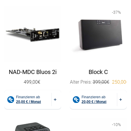
-
37
%
NAD-MDC Bluos 2i
Block C
Ursprüngl
499,00
€
Alter Preis:
399,00
€
250,00
€
-
10
%