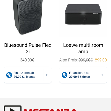
Bluesound Pulse Flex
Loewe multi.room
2i
amp
Ursprüngl
340,00
€
Alter Preis:
999,00
€
899,00
€