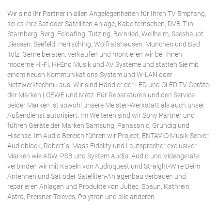
Wir sind Ihr Partner in allen Angelegenheiten für Ihren TV Empfang,
sei es Ihre Sat oder Satelliten Anlage, Kabelfernsehen, DVB-T in
Starnberg, Berg, Feldafing, Tutzing, Bernried, Weilheim, Seeshaupt,
Diessen, Seefeld, Herrsching, Wolfratshausen, München und Bad
Tölz. Gerne beraten, verkaufen und montieren wir bei Ihnen
moderne Hi-Fi, Hi-End Musik und AV Systeme und statten Sie mit
einem neuen Kommunikations-System und W-LAN oder
Netzwerktechnik aus. Wir sind Händler der LED und OLED TV Geräte
der Marken LOEWE und Metz. Für Reparaturen und den Service
beider Marken ist sowohl unsere Meister-Werkstatt als auch unser
Außendienst autorisiert. Im Weiteren sind wir Sony Partner und
führen Geräte der Marken Samsung, Panasonic, Grundig und
Hisense. Im Audio Bereich führen wir Project, ENTAVIO Musik-Server,
Audioblock, Robert´s, Mass Fidelity und Lautsprecher exclusiver
Marken wie ASW, PSB und System Audio. Audio und Videogeräte
verbinden wir mit Kabeln von Audioquest und Straight-Wire Beim
Antennen und Sat oder Satelliten-Anlagenbau verbauen und
reparieren Anlagen und Produkte von Jultec, Spaun, Kathrein,
Astro, Preisner-Televes, Polytron und alle anderen.