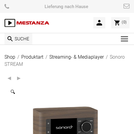
Skip
Lieferung nach Hause
to
content
(0)
SUCHE
C
l
i
Shop
/
Produktart
/
Streaming- & Mediaplayer
/
Sonoro
c
STREAM
k
t
o
v
🔍
i
e
w
t
h
e