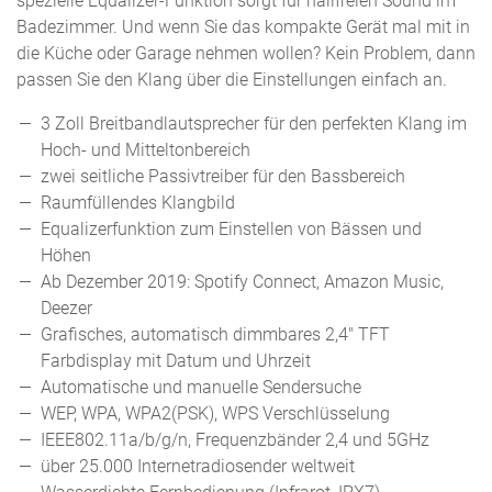
spezielle Equalizer-Funktion sorgt für hallfreien Sound im
Badezimmer. Und wenn Sie das kompakte Gerät mal mit in
die Küche oder Garage nehmen wollen? Kein Problem, dann
passen Sie den Klang über die Einstellungen einfach an.
3 Zoll Breitbandlautsprecher für den perfekten Klang im
Hoch- und Mitteltonbereich
zwei seitliche Passivtreiber für den Bassbereich
Raumfüllendes Klangbild
Equalizerfunktion zum Einstellen von Bässen und
Höhen
Ab Dezember 2019: Spotify Connect, Amazon Music,
Deezer
Grafisches, automatisch dimmbares 2,4″ TFT
Farbdisplay mit Datum und Uhrzeit
Automatische und manuelle Sendersuche
WEP, WPA, WPA2(PSK), WPS Verschlüsselung
IEEE802.11a/b/g/n, Frequenzbänder 2,4 und 5GHz
über 25.000 Internetradiosender weltweit