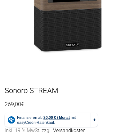
n
a
v
i
g
a
t
i
o
n
Sonoro STREAM
269,00
€
inkl. 19 % MwSt.
zzgl.
Versandkosten