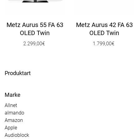
n
a
v
Metz Aurus 55 FA 63
Metz Aurus 42 FA 63
i
OLED Twin
OLED Twin
g
2.299,00
€
1.799,00
€
a
t
i
o
Produktart
n
Marke
Allnet
almando
Amazon
Apple
Audioblock