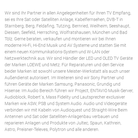
Wir sind Ihr Partner in allen Angelegenheiten für Ihren TV Empfang,
sei es Ihre Sat oder Satelliten Anlage, Kabelfernsehen, DVB-T in
Starnberg, Berg, Feldafing, Tutzing, Bernried, Weilheim, Seeshaupt,
Diessen, Seefeld, Herrsching, Wolfratshausen, München und Bad
Tölz. Gerne beraten, verkaufen und montieren wir bei Ihnen
moderne Hi-Fi, Hi-End Musik und AV Systeme und statten Sie mit
einem neuen Kommunikations-System und W-LAN oder
Netzwerktechnik aus. Wir sind Händler der LED und OLED TV Geräte
der Marken LOEWE und Metz. Für Reparaturen und den Service
beider Marken ist sowohl unsere Meister-Werkstatt als auch unser
Außendienst autorisiert. Im Weiteren sind wir Sony Partner und
führen Geräte der Marken Samsung, Panasonic, Grundig und
Hisense. Im Audio Bereich führen wir Project, ENTAVIO Musik-Server,
Audioblock, Robert´s, Mass Fidelity und Lautsprecher exclusiver
Marken wie ASW, PSB und System Audio. Audio und Videogeräte
verbinden wir mit Kabeln von Audioquest und Straight-Wire Beim
Antennen und Sat oder Satelliten-Anlagenbau verbauen und
reparieren Anlagen und Produkte von Jultec, Spaun, Kathrein,
Astro, Preisner-Televes, Polytron und alle anderen.