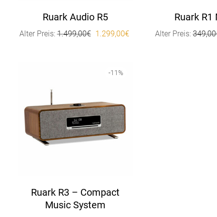
Ruark Audio R5
Ruark R1
Ursprünglicher Preis war: 1.499,00€
Aktueller Preis ist: 1.299,
Alter Preis:
1.499,00
€
1.299,00
€
Alter Preis:
349,00
-
11
%
Ruark R3 – Compact
Music System