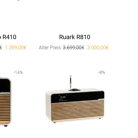
o R410
Ruark R810
Ursprünglicher Preis war: 1.499,00€
Aktueller Preis ist: 1.399,00€.
Ursprünglicher Preis wa
Aktueller Pre
€
1.399,00
€
Alter Preis:
3.699,00
€
3.000,00
€
-
14
%
-
8
%