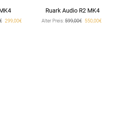
 MK4
Ruark Audio R2 MK4
00€.
Ursprünglicher Preis war: 349,00€
Aktueller Preis ist: 299,00€.
Ursprünglicher Preis wa
Aktueller Preis
€
299,00
€
Alter Preis:
599,00
€
550,00
€