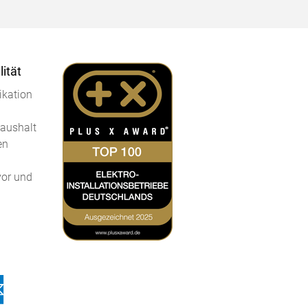
ität
kation
Haushalt
en
vor und