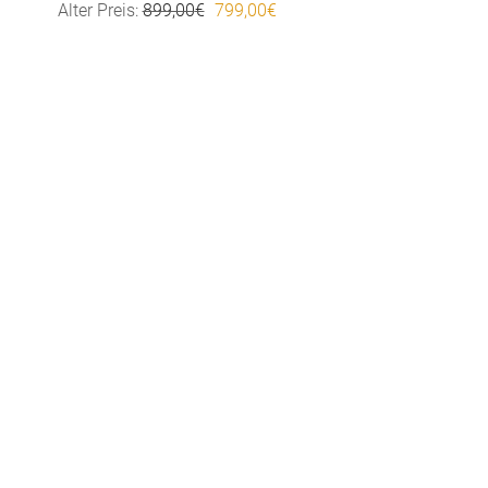
Ursprünglicher Preis war: 899,00€
Aktueller Preis ist: 799,00€.
Alter Preis:
899,00
€
799,00
€