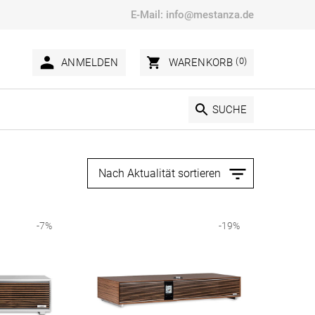
E-Mail:
info@mestanza.de
(0)
ANMELDEN
WARENKORB
SUCHE
-
7
%
-
19
%