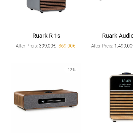
Ruark R 1s
Ruark Audi
Ursprünglicher Preis war: 399,00€
Aktueller Preis ist: 369,00€.
Alter Preis:
399,00
€
369,00
€
Alter Preis:
1.499,00
-
13
%