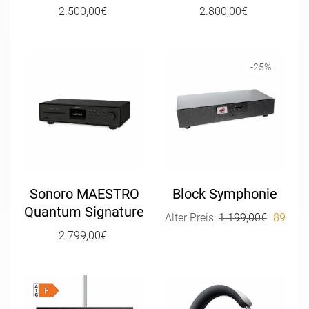
2.500,00
€
2.800,00
€
-
25
%
Sonoro MAESTRO
Block Symphonie
Quantum Signature
Ursprün
Alter Preis:
1.199,00
€
899,00
2.799,00
€