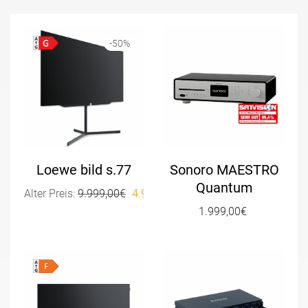
-
50
%
Loewe bild s.77
Sonoro MAESTRO
Quantum
Ursprünglicher Preis war: 9.999,00€
Aktueller Preis ist: 4.999,
Alter Preis:
9.999,00
€
4.999,00
€
1.999,00
€