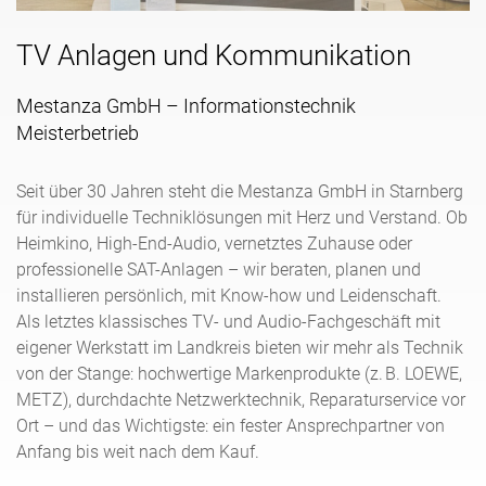
n
TV Anlagen und Kommunikation
a
v
i
Mestanza GmbH – Informationstechnik
g
Meisterbetrieb
a
t
Seit über 30 Jahren steht die Mestanza GmbH in Starnberg
i
für individuelle Techniklösungen mit Herz und Verstand. Ob
o
Heimkino, High-End-Audio, vernetztes Zuhause oder
n
professionelle SAT-Anlagen – wir beraten, planen und
installieren persönlich, mit Know-how und Leidenschaft.
Als letztes klassisches TV- und Audio-Fachgeschäft mit
eigener Werkstatt im Landkreis bieten wir mehr als Technik
von der Stange: hochwertige Markenprodukte (z. B. LOEWE,
METZ), durchdachte Netzwerktechnik, Reparaturservice vor
Ort – und das Wichtigste: ein fester Ansprechpartner von
Anfang bis weit nach dem Kauf.