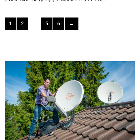
1
2
…
5
6
→