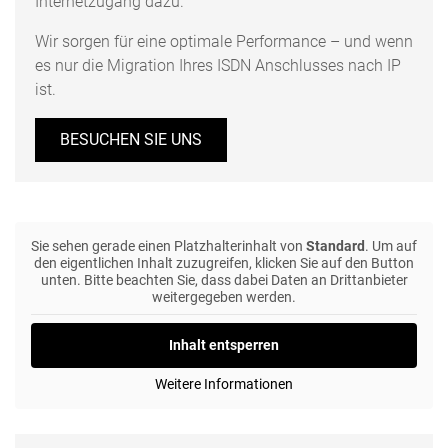
Internetzugang dazu.
Wir sorgen für eine optimale Performance – und wenn
es nur die Migration Ihres ISDN Anschlusses nach IP
ist.
BESUCHEN SIE UNS
Sie sehen gerade einen Platzhalterinhalt von
Standard
. Um auf
den eigentlichen Inhalt zuzugreifen, klicken Sie auf den Button
unten. Bitte beachten Sie, dass dabei Daten an Drittanbieter
weitergegeben werden.
Inhalt entsperren
Weitere Informationen