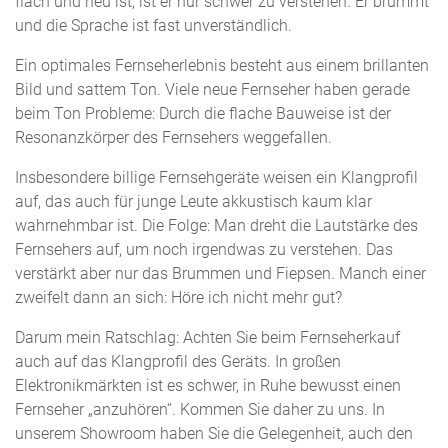
flach und neu ist, ist er nur schwer zu verstehen. Er brummt
n
und die Sprache ist fast unverständlich.
a
Ein optimales Fernseherlebnis besteht aus einem brillanten
v
Bild und sattem Ton. Viele neue Fernseher haben gerade
i
beim Ton Probleme: Durch die flache Bauweise ist der
g
Resonanzkörper des Fernsehers weggefallen.
a
t
Insbesondere billige Fernsehgeräte weisen ein Klangprofil
i
auf, das auch für junge Leute akkustisch kaum klar
o
wahrnehmbar ist. Die Folge: Man dreht die Lautstärke des
n
Fernsehers auf, um noch irgendwas zu verstehen. Das
verstärkt aber nur das Brummen und Fiepsen. Manch einer
zweifelt dann an sich: Höre ich nicht mehr gut?
Darum mein Ratschlag: Achten Sie beim Fernseherkauf
auch auf das Klangprofil des Geräts. In großen
Elektronikmärkten ist es schwer, in Ruhe bewusst einen
Fernseher „anzuhören“. Kommen Sie daher zu uns. In
unserem Showroom haben Sie die Gelegenheit, auch den