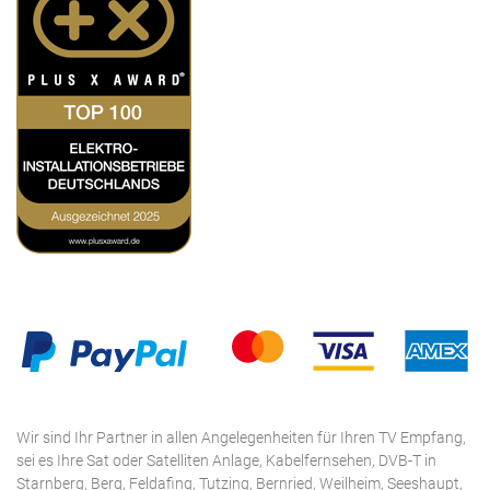
Wir sind Ihr Partner in allen Angelegenheiten für Ihren TV Empfang,
sei es Ihre Sat oder Satelliten Anlage, Kabelfernsehen, DVB-T in
Starnberg, Berg, Feldafing, Tutzing, Bernried, Weilheim, Seeshaupt,