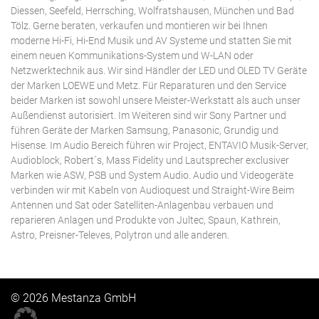
Diessen, Seefeld, Herrsching, Wolfratshausen, München und Bad
Tölz. Gerne beraten, verkaufen und montieren wir bei Ihnen
moderne Hi-Fi, Hi-End Musik und AV Systeme und statten Sie mit
einem neuen Kommunikations-System und W-LAN oder
Netzwerktechnik aus. Wir sind Händler der LED und OLED TV Geräte
der Marken LOEWE und Metz. Für Reparaturen und den Service
beider Marken ist sowohl unsere Meister-Werkstatt als auch unser
Außendienst autorisiert. Im Weiteren sind wir Sony Partner und
führen Geräte der Marken Samsung, Panasonic, Grundig und
Hisense. Im Audio Bereich führen wir Project, ENTAVIO Musik-Server,
Audioblock, Robert´s, Mass Fidelity und Lautsprecher exclusiver
Marken wie ASW, PSB und System Audio. Audio und Videogeräte
verbinden wir mit Kabeln von Audioquest und Straight-Wire Beim
Antennen und Sat oder Satelliten-Anlagenbau verbauen und
reparieren Anlagen und Produkte von Jultec, Spaun, Kathrein,
Astro, Preisner-Televes, Polytron und alle anderen.
© 2026 Mestanza GmbH