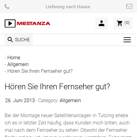
Skip
Lieferung nach Hause
to
content
(0)
SUCHE
C
l
i
Home
c
Allgemein
k
Hören Sie Ihren Fernseher gut?
t
Hören Sie Ihren Fernseher gut?
o
v
i
26. Juni 2013
Category:
Allgemein
e
w
Bei der Montage neuer Satellitenanlagen in Tutzing erlebe
t
ich es in letzter Zeit häufig, dass Kunden mich bitten, auch
h
mal nach dem Fernseher zu sehen: Obwohl der Fernseher
e