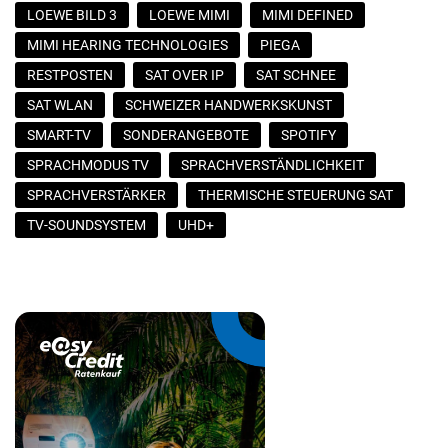
LOEWE BILD 3
LOEWE MIMI
MIMI DEFINED
MIMI HEARING TECHNOLOGIES
PIEGA
RESTPOSTEN
SAT OVER IP
SAT SCHNEE
SAT WLAN
SCHWEIZER HANDWERKSKUNST
SMART-TV
SONDERANGEBOTE
SPOTIFY
SPRACHMODUS TV
SPRACHVERSTÄNDLICHKEIT
SPRACHVERSTÄRKER
THERMISCHE STEUERUNG SAT
TV-SOUNDSYSTEM
UHD+