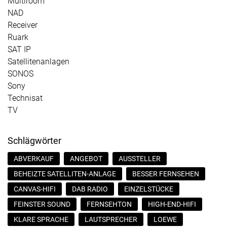
Multiroom
NAD
Receiver
Ruark
SAT IP
Satellitenanlagen
SONOS
Sony
Technisat
TV
Schlägwörter
ABVERKAUF
ANGEBOT
AUSSTELLER
BEHEIZTE SATELLITEN-ANLAGE
BESSER FERNSEHEN
CANVAS-HIFI
DAB RADIO
EINZELSTÜCKE
FEINSTER SOUND
FERNSEHTON
HIGH-END-HIFI
KLARE SPRACHE
LAUTSPRECHER
LOEWE